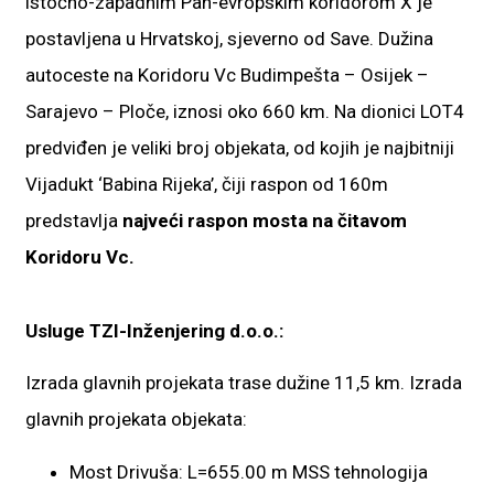
istočno-zapadnim Pan-evropskim koridorom X je
postavljena u Hrvatskoj, sjeverno od Save. Dužina
autoceste na Koridoru Vc Budimpešta – Osijek –
Sarajevo – Ploče, iznosi oko 660 km. Na dionici LOT4
predviđen je veliki broj objekata, od kojih je najbitniji
Vijadukt ‘Babina Rijeka’, čiji raspon od 160m
predstavlja
najveći raspon mosta na čitavom
Koridoru Vc.
Usluge TZI-Inženjering d.o.o.:
Izrada glavnih projekata trase dužine 11,5 km. Izrada
glavnih projekata objekata:
Most Drivuša: L=655.00 m MSS tehnologija