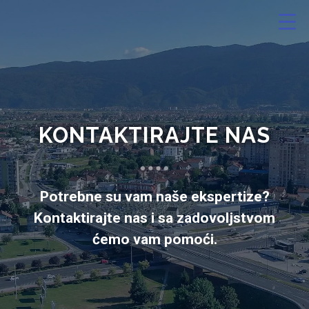
KONTAKTIRAJTE NAS
Potrebne su vam naše ekspertize?
Kontaktirajte nas i sa zadovoljstvom
ćemo vam pomoći.