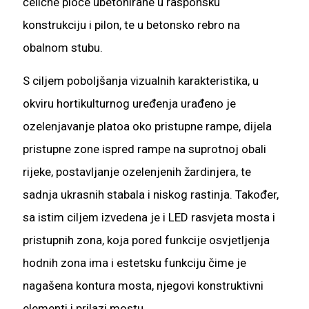
čelične ploče ubetonirane u rasponsku
konstrukciju i pilon, te u betonsko rebro na
obalnom stubu.
S ciljem poboljšanja vizualnih karakteristika, u
okviru hortikulturnog uređenja urađeno je
ozelenjavanje platoa oko pristupne rampe, dijela
pristupne zone ispred rampe na suprotnoj obali
rijeke, postavljanje ozelenjenih žardinjera, te
sadnja ukrasnih stabala i niskog rastinja. Također,
sa istim ciljem izvedena je i LED rasvjeta mosta i
pristupnih zona, koja pored funkcije osvjetljenja
hodnih zona ima i estetsku funkciju čime je
nagašena kontura mosta, njegovi konstruktivni
elementi i prilazi mostu.