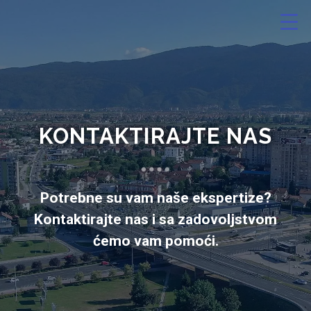
KONTAKTIRAJTE NAS
Potrebne su vam naše ekspertize?
Kontaktirajte nas i sa zadovoljstvom
ćemo vam pomoći.